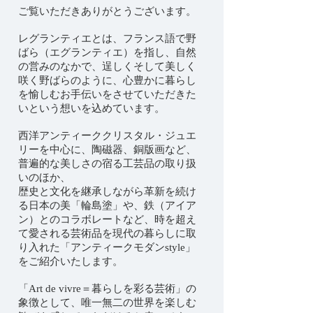
ご覧いただきありがとうございます。
レグランティエとは、フランス語で野
ばら（エグランティエ）を指し、
自然
の営みのなかで、逞しくそして美しく
咲く野ばらのように、
心豊かに暮らし
を愉しむお手伝いをさせていただきた
いという想いを込めています。
西洋アンティーククリスタル・ジュエ
リーを中心に、陶磁器、銅版画など、
普遍的な美しさの宿る工芸品の取り扱
いのほか、
歴史と文化を継承しながら革新を続け
る日本の美「輪島塗」や、鉄（アイア
ン）とのコラボレートなど、
時を超え
て愛される芸術品を現代の暮らしに取
り入れた「アンティークモダンstyle」
をご紹介いたします。
「Art de vivre＝暮らしを彩る芸術」の
象徴として、
唯一無二の世界を楽しむ